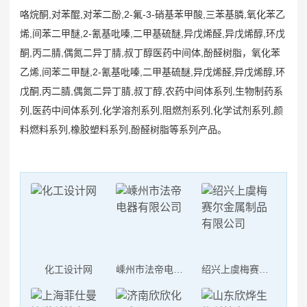
咯烷酮,对苯醌,对苯二酚,2-氟-3-硝基苯甲酸,三苯基膦,氧化苯乙
烯,间苯二甲醚,2-氰基吡嗪,二甲基硫醚,异戊烯醛,异戊烯醇,环戊
酮,丙二腈,偶氮二异丁腈,叔丁醇医药中间体,酚醛树脂，氧化苯
乙烯,间苯二甲醚,2-氰基吡嗪,二甲基硫醚,异戊烯醛,异戊烯醇,环
戊酮,丙二腈,偶氮二异丁腈,叔丁醇,农药中间体系列,生物制药系
列,医药中间体系列,化学溶剂系列,阻燃剂系列,化学试剂系列,颜
料燃料系列,橡胶塑料系列,酚醛树脂等系列产品。
化工设计网
嵊州市法帝电器有限公司
绍兴上虞梅赛尔金属制品有限公司