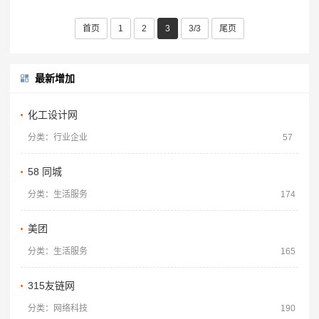
发、生产单层/双层/多层水性特氟龙涂料、
聚醚砜涂料、有机硅涂料、纳米陶瓷涂
首页
1
2
3
3/3
尾页
料、丙烯酸等等工业涂料的科技型企业，
公司竭尽为顾客设计环保、健康、多彩、
满足各种底材···
最新增加
化工设计网
分类：行业企业
57
58 同城
分类：生活服务
174
美团
分类：生活服务
165
315友链网
分类：网络科技
190