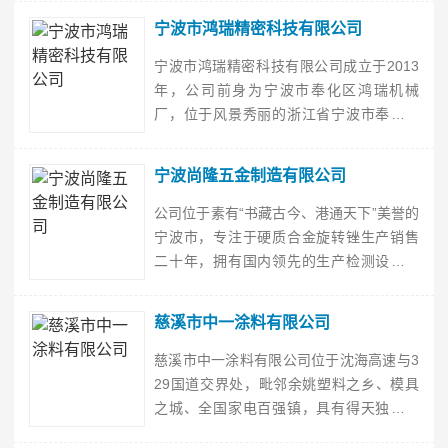
严格质量管理，加强品牌建设。公司遵循
宁波市鸿瑞精密科技有限公司
质量管理体系要求，将加快新产品开发作
为公司长期的发展战略目标，不断推出满
宁波市鸿瑞精密科技有限公司成立于2013
足市场需求的新产品来拓展市场。公司坚
年，公司前身为宁波市奉化区鸿瑞机械
持“以专业而
厂，位于风景秀丽的浙江省宁波市奉化区
三横开发区，紧靠沈海高速，栎社机场，
北仑港等，地理位置十分优越，交通便
宁波尚隆五金制造有限公司
利。公司是一家以走心机为核心，生产精
密机加工零件的企业。在精密机加工领
公司位于素有“书藏古今、港通天下”美誉的
域，公司着眼于发展、创新，不断引进精
宁波市，专注于硬质合金旋转锉生产销售
密的生产及检测设备
二十年，拥有国内领先的生产检测设备产
线和专业的技术研发团队，坚持着力高端
品质市场不断提升产品质量，逐渐在行业
慈溪市中一涂料有限公司
与客户群体中树立了良好的口碑以及产销
逐年递增的良好发展趋势。产品广泛应用
慈溪市中一涂料有限公司位于沈海高速与3
于飞机、船舶、汽车、高铁、模具制造等
29国道交界处，毗邻余姚塑料之乡、模具
大型装备
之城、全国家电百强镇，具有得天独厚的
地理位置。公司成立于2003年，是专业研