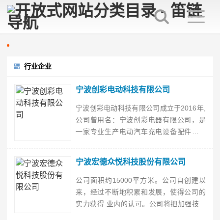
行业企业
宁波创彩电动科技有限公司
宁波创彩电动科技有限公司成立于2016年,
公司曾用名：宁波创彩电器有限公司，是
一家专业生产电动汽车充电设备配件的厂
家, 公司通过不断引进国外优良技术， 加大
科研投入力度， 结合市场需求， 相继研发
宁波宏德众悦科技股份有限公司
出适合国内市场的高品质、高技术的电源
产品， 其性能均达到优良水平， 同时拥有
公司面积约15000平方米。公司自创建以
德电飞®、盛莫®两大自主品牌。产品囊括
来，经过不断地积累和发展，使得公司的
交···
实力获得 业内的认可。公司将把加强技术
研发投入为主导，提升产品品质为主线，