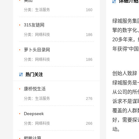
美团
详细介绍
分类：生活服务
160
绿城服务集
315友链网
擎的数字化
分类：网络科技
186
20多年来
年获得“中
萝卜头目录网
分类：网络科技
186
创始人致辞
热门关注
绿城服务是
康桥悦生活
从公司的所
分类：生活服务
276
诉求不是谋
覆盖的人群
Deepseek
好，需要探
分类：网络科技
266
动。
鲲鹏计算